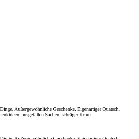
me Dinge, Außergewöhnliche Geschenke, Eigenartiger Quatsch,
henkideen, ausgefallen Sachen, schräger Kram
me Dinge, Außergewöhnliche Geschenke, Eigenartiger Quatsch,