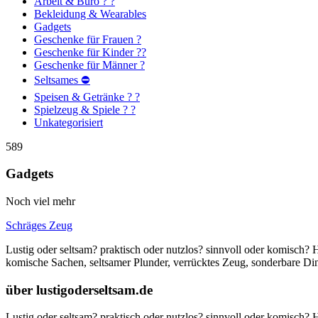
Arbeit & Büro ? ?
Bekleidung & Wearables
Gadgets
Geschenke für Frauen ?
Geschenke für Kinder ??
Geschenke für Männer ?
Seltsames ⛔
Speisen & Getränke ? ?
Spielzeug & Spiele ? ?
Unkategorisiert
589
Gadgets
Noch viel mehr
Schräges Zeug
Lustig oder seltsam? praktisch oder nutzlos? sinnvoll oder komisch?
komische Sachen, seltsamer Plunder, verrücktes Zeug, sonderbare 
über lustigoderseltsam.de
Lustig oder seltsam? praktisch oder nutzlos? sinnvoll oder komisch?