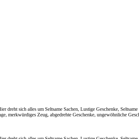
 Hier dreht sich alles um Seltsame Sachen, Lustige Geschenke, Seltsa
Dinge, merkwürdiges Zeug, abgedrehte Geschenke, ungewöhnliche Gesc
 Hier dreht sich alles um Seltsame Sachen, Lustige Geschenke, Seltsa