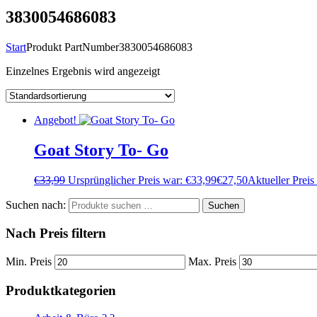
3830054686083
Start
Produkt PartNumber
3830054686083
Einzelnes Ergebnis wird angezeigt
Angebot!
Goat Story To- Go
€
33,99
Ursprünglicher Preis war: €33,99
€
27,50
Aktueller Preis 
Suchen nach:
Suchen
Nach Preis filtern
Min. Preis
Max. Preis
Produktkategorien